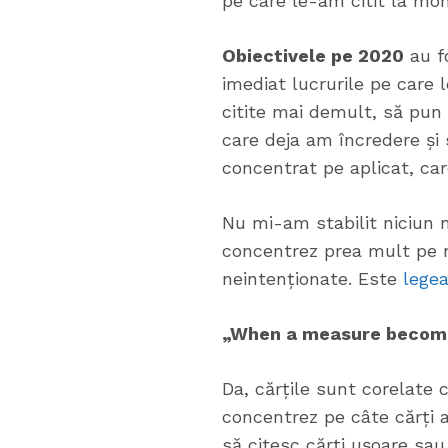
pe care le-am citit la mom
Obiectivele pe 2020
au f
imediat lucrurile pe care 
citite mai demult, să pun
care deja am încredere și s
concentrat pe aplicat, care
Nu mi-am stabilit niciun 
concentrez prea mult pe n
neintenționate. Este
legea
„When a measure becomes
Da, cărțile sunt corelate
concentrez pe câte cărți a
să citesc cărți ușoare sau