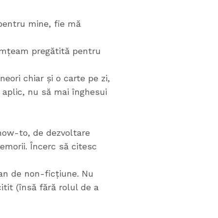
 pentru mine, fie mă
simțeam pregătită pentru
ori chiar și o carte pe zi,
aplic, nu să mai înghesui
 how-to, de dezvoltare
emorii. Încerc să citesc
an de non-ficțiune. Nu
tit (însă fără rolul de a