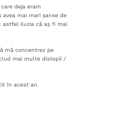
 care deja eram
aș avea mai mari șanse de
 astfel iluzia că aș fi mai
 să mă concentrez pe
nclud mai multe distopii /
it în acest an.