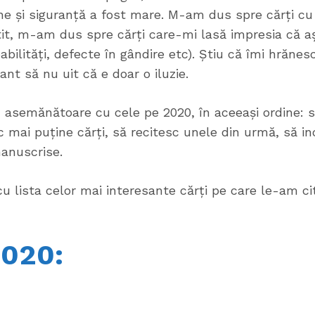
ne și siguranță a fost mare. M-am dus spre cărți cu
citit, m-am dus spre cărți care-mi lasă impresia că 
bilități, defecte în gândire etc). Știu că îmi hrănesc
ant să nu uit că e doar o iluzie.
 asemănătoare cu cele pe 2020, în aceeași ordine:
sc mai puține cărți, să recitesc unele din urmă, să i
anuscrise.
cu lista celor mai interesante cărți pe care le-am cit
2020: