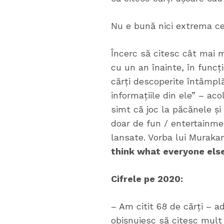
Nu e bună nici extrema cea
Încerc să citesc cât mai 
cu un an înainte, în funcți
cărți descoperite întâmplăt
informațiile din ele” – ac
simt că joc la păcănele și
doar de fun / entertainmen
lansate. Vorba lui Muraka
think what everyone else 
Cifrele pe 2020:
– Am citit 68 de cărți – a
obișnuiesc să citesc mult 