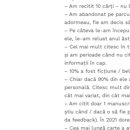
– Am recitit 10 cărți – nu
– Am abandonat pe parcurs 
adormeau, fie am decis 
– Pe câteva le-am început
ele, le-am reluat anul ăst
– Cel mai mult citesc în t
și am perioade când nu ci
informații în cap.
– 10% a fost ficțiune / bel
– Chiar dacă 90% din ele a
personală. Citesc mult din 
cât mai variat, din cât mai
– Am citit doar 1 manuscr
știu când / dacă o să fie 
da feedback). În 2021 dor
– Cea mai lungă carte a a