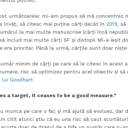
entul potrivit.
ost următoarele: mi-am propus să mă concentrez m
le învăț, să citesc mai puține cărți decât în
2019
, să
 umărul la mai multe manuscrise (cărți încă nepublic
ă includ mai multe cărți SF și distopii. Mi-a ieșit do
 era prioritar. Până la urmă, cărțile sunt doar niște
număr minim de cărți pe care să le citesc în acest 
umere, risc să optimizez pentru acel obiectiv și să
 lui Goodhart
:
 a target, it ceases to be a good measure.”
 cu munca pe care o fac și mă ajută să evoluez, dar
m citit atunci știu că eu una risc să caut scurtătur
 scurte doar de dragul de a bifa un număr care n-are