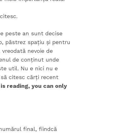
citesc.
de peste an sunt decise
mp, păstrez spațiu și pentru
ea vreodată nevoie de
genul de conținut unde
e util. Nu e nici nu e
să citesc cărți recent
is reading, you can only
numărul final, fiindcă