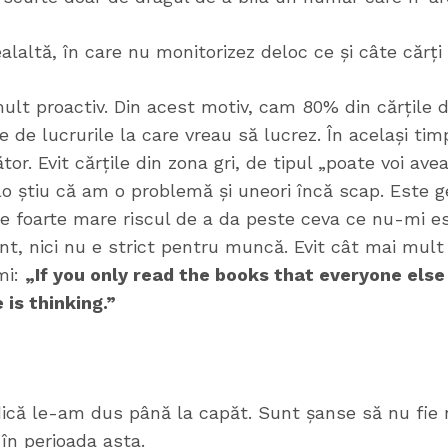
laltă, în care nu monitorizez deloc ce și câte cărți 
mult proactiv. Din acest motiv, cam 80% din cărțile 
e de lucrurile la care vreau să lucrez. În același ti
or. Evit cărțile din zona gri, de tipul „poate voi av
olo știu că am o problemă și uneori încă scap. Este 
 e foarte mare riscul de a da peste ceva ce nu-mi est
t, nici nu e strict pentru muncă. Evit cât mai mult 
mi:
„If you only read the books that everyone else 
is thinking.”
dică le-am dus până la capăt. Sunt șanse să nu fie 
în perioada asta.