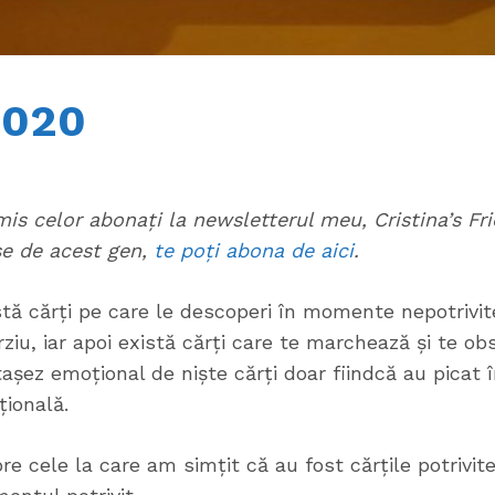
 2020
imis celor abonați la newsletterul meu, Cristina’s Fr
se de acest gen,
te poți abona de aici
.
stă cărți pe care le descoperi în momente nepotrivite
ziu, iar apoi există cărți care te marchează și te 
atașez emoțional de niște cărți doar fiindcă au pica
țională.
re cele la care am simțit că au fost cărțile potrivit