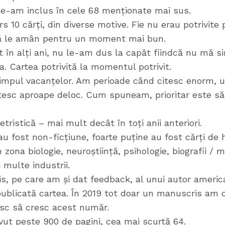
 le-am inclus în cele 68 menționate mai sus.
10 cărți, din diverse motive. Fie nu erau potrivite
să le amân pentru un moment mai bun.
 în alți ani, nu le-am dus la capăt fiindcă nu mă 
a. Cartea potrivită la momentul potrivit.
impul vacanțelor. Am perioade când citesc enorm, une
tesc aproape deloc. Cum spuneam, prioritar este să 
etristică – mai mult decât în toți anii anteriori.
u fost non-ficțiune, foarte puține au fost cărți de
zona biologie, neuroștiință, psihologie, biografii / m
 multe industrii.
is, pe care am și dat feedback, al unui autor americ
publicată cartea. În 2019 tot doar un manuscris am ci
esc să cresc acest număr.
vut peste 900 de pagini, cea mai scurtă 64.