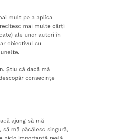
ai mult pe a aplica
 recitesc mai multe cărți
ate) ale unor autori în
ar obiectivul cu
 unelte.
an. Știu că dacă mă
 descopăr consecințe
 dacă ajung să mă
i, să mă păcălesc singură,
 nicio importanță reală.