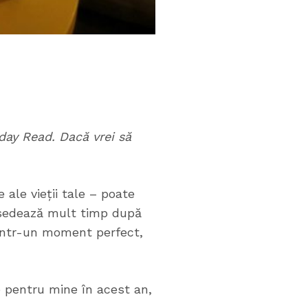
iday Read. Dacă vrei să
 ale vieții tale – poate
obsedează mult timp după
t într-un moment perfect,
e pentru mine în acest an,