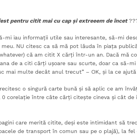
est pentru citit mai cu cap și extreeem de încet
??
să-mi iau informații utile sau interesante, să-mi des
rul meu. NU citesc ca să mă pot lăuda în piața publică
whatever) că am citit X cărți într-un an. Dacă mă c
cana de a citi cărți ușoare sau scurte, doar ca să-mi
esc mai multe decât anul trecut” – OK, și la ce ajută
 recitesc o singură carte bună și să aplic ce am învă
 0 corelație între câte cărți citește cineva și cât de i
pagini care merită citite, deși este intimidant să tre
oacele de transport în comun sau pe o plajă), la fel 