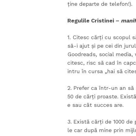
ține departe de telefon!).
Regulile Cristinei –
manif
1. Citesc cărți cu scopul 
să-i ajut și pe cei din ju
Goodreads, social media, 
citesc, risc să cad în cap
intru în cursa „hai să cit
2. Prefer ca într-un an să
50 de cărți proaste. Există
e sau cât succes are.
3. Există cărți de 1000 de 
le car după mine prin mijl