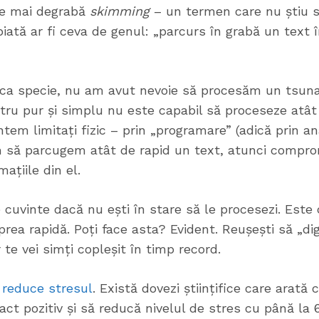
a e mai degrabă
skimming
– un termen care nu știu s
iată ar fi ceva de genul: „parcurs în grabă un text 
, ca specie, nu am avut nevoie să procesăm un tsun
stru pur și simplu nu este capabil să proceseze atât
tem limitați fizic – prin „programare” (adică prin an
m să parcugem atât de rapid un text, atunci compr
mațiile din el.
cuvinte dacă nu ești în stare să le procesezi. Este
rea rapidă. Poți face asta? Evident. Reușești să „dig
 te vei simți copleșit în timp record.
t reduce stresul
. Există dovezi științifice care arată
pact pozitiv și să reducă nivelul de stres cu până la