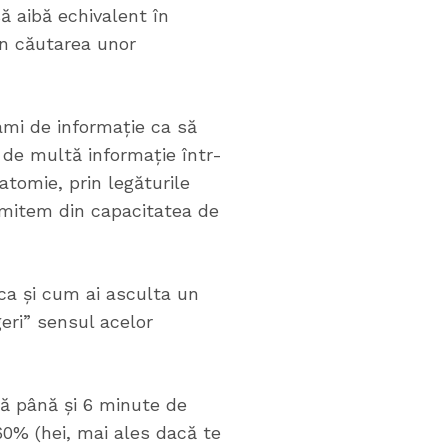
ă aibă echivalent în
în căutarea unor
ami de informație ca să
 de multă informație într-
atomie, prin legăturile
omitem din capacitatea de
 ca și cum ai asculta un
eri” sensul acelor
 că până și 6 minute de
 60% (hei, mai ales dacă te