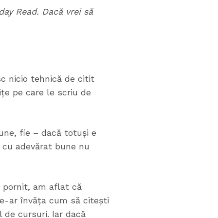
iday Read. Dacă vrei să
 nicio tehnică de citit
țe pe care le scriu de
une, fie – dacă totuși e
le cu adevărat bune nu
 pornit, am aflat că
e-ar învăța cum să citești
l de cursuri. Iar dacă