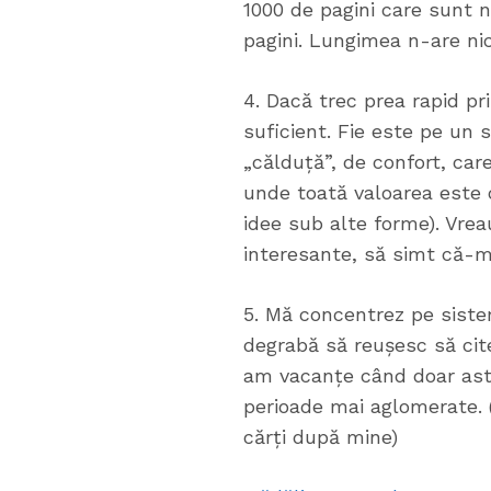
1000 de pagini care sunt ni
pagini. Lungimea n-are nic
4. Dacă trec prea rapid p
suficient. Fie este pe un 
„călduță”, de confort, car
unde toată valoarea este c
idee sub alte forme). Vrea
interesante, să simt că-m
5. Mă concentrez pe siste
degrabă să reușesc să cite
am vacanțe când doar asta
perioade mai aglomerate. 
cărți după mine)