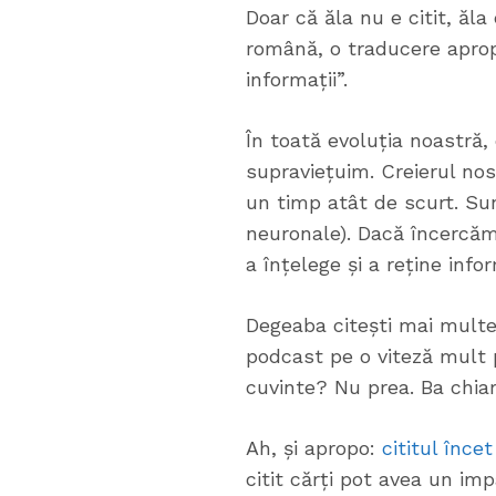
Doar că ăla nu e citit, ăl
română, o traducere aprop
informații”.
În toată evoluția noastră
supraviețuim. Creierul no
un timp atât de scurt. Sun
neuronale). Dacă încercă
a înțelege și a reține infor
Degeaba citești mai multe 
podcast pe o viteză mult p
cuvinte? Nu prea. Ba chiar
Ah, și apropo:
cititul înce
citit cărți pot avea un im