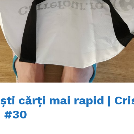
ti cărți mai rapid | Cri
d #30