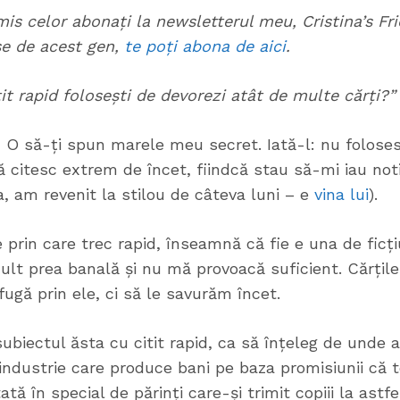
imis celor abonați la newsletterul meu, Cristina’s Fr
se de acest gen,
te poți abona de aici
.
tit rapid folosești de devorezi atât de multe cărți?”
? O să-ți spun marele meu secret. Iată-l: nu folosesc
ă citesc extrem de încet, fiindcă stau să-mi iau noti
da, am revenit la stilou de câteva luni – e
vina lui
).
prin care trec rapid, înseamnă că fie e una de ficți
mult prea banală și nu mă provoacă suficient. Cărți
ugă prin ele, ci să le savurăm încet.
ubiectul ăsta cu citit rapid, ca să înțeleg de unde a
industrie care produce bani pe baza promisiunii că t
ată în special de părinți care-și trimit copiii la astfe