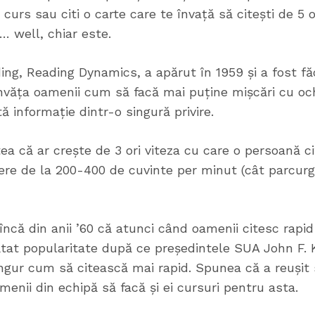
curs sau citi o carte care te învață să citești de 5 
… well, chiar este.
ing, Reading Dynamics, a apărut în 1959 și a fost f
nvăța oamenii cum să facă mai puține mișcări cu ochi
 informație dintr-o singură privire.
a că ar crește de 3 ori viteza cu care o persoană cit
ștere de la 200-400 de cuvinte per minut (cât parcu
încă din anii ’60 că atunci când oamenii citesc rapid
pătat popularitate după ce președintele SUA John F.
ingur cum să citească mai rapid. Spunea că a reușit 
menii din echipă să facă și ei cursuri pentru asta.