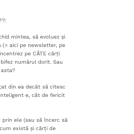
??:
chid mintea, să evoluez și
 (= aici pe newsletter, pe
oncentrez pe CÂTE cărți
 bifez numărul dorit. Sau
 asta?
țat din ea decât să citesc
nteligent e, cât de fericit
c prin ele (sau să încerc să
cum există și cărți de