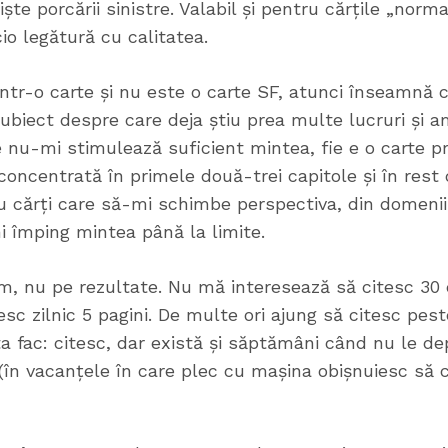
ște porcării sinistre. Valabil și pentru cărțile „norm
io legătură cu calitatea.
rintr-o carte și nu este o carte SF, atunci înseamnă
subiect despre care deja știu prea multe lucruri și 
e nu-mi stimulează suficient mintea, fie e o carte p
oncentrată în primele două-trei capitole și în rest
u cărți care să-mi schimbe perspectiva, din domenii 
i împing mintea până la limite.
m, nu pe rezultate. Nu mă interesează să citesc 30 d
sc zilnic 5 pagini. De multe ori ajung să citesc pest
 fac: citesc, dar există și săptămâni când nu le de
(în vacanțele în care plec cu mașina obișnuiesc să 