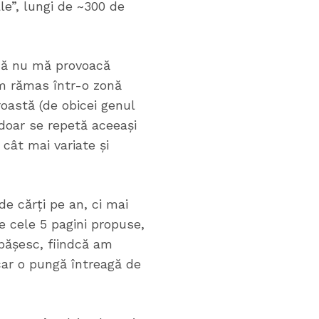
ale”, lungi de ~300 de
 că nu mă provoacă
am rămas într-o zonă
roastă (de obicei genul
 doar se repetă aceeași
cât mai variate și
e cărți pe an, ci mai
e cele 5 pagini propuse,
pășesc, fiindcă am
car o pungă întreagă de