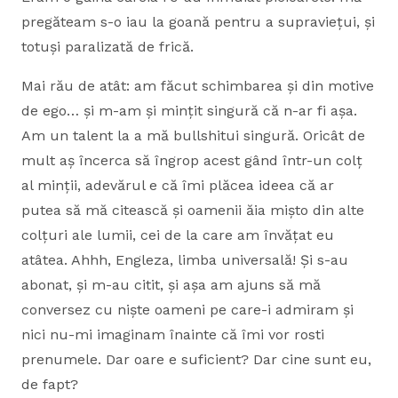
pregăteam s-o iau la goană pentru a supraviețui, și
totuși paralizată de frică.
Mai rău de atât: am făcut schimbarea și din motive
de ego… și m-am și mințit singură că n-ar fi așa.
Am un talent la a mă bullshitui singură. Oricât de
mult aș încerca să îngrop acest gând într-un colț
al minții, adevărul e că îmi plăcea ideea că ar
putea să mă citească și oamenii ăia mișto din alte
colțuri ale lumii, cei de la care am învățat eu
atâtea. Ahhh, Engleza, limba universală! Și s-au
abonat, și m-au citit, și așa am ajuns să mă
conversez cu niște oameni pe care-i admiram și
nici nu-mi imaginam înainte că îmi vor rosti
prenumele. Dar oare e suficient? Dar cine sunt eu,
de fapt?