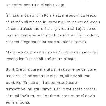
un sprint pentru a-și salva viața.
Îmi asum că sunt în România, îmi asum că vreau
să rămân să trăiesc în România, îmi asum că vreau
să construiesc lucruri aici și vreau să-i ajut pe cei
care încearcă să schimbe lucrurile aici (și, evident,
respect alegerea celor care au ales altceva).
Mă face asta proastă / naivă / dubioasă / nebună /
inconștientă? Posibil. Îmi asum și asta.
Sunt Cristina care îi ajută și îi susține pe cei care
încearcă să se schimbe ei pe ei, să devină mai
buni. Nu fiindcă aș fi atotcunoscătoare –
dimpotrivă, nu știu nimic. Dar în tot acest proces
simt că învăț eu mai multe despre mine și devin
eu mai bună.