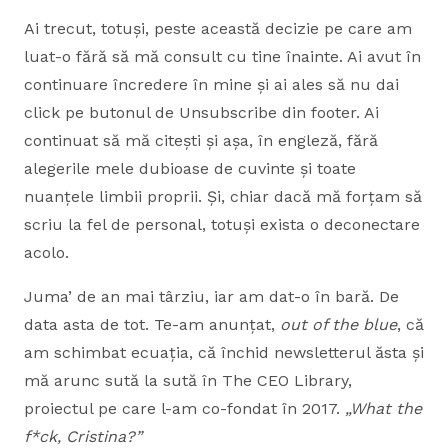
Ai trecut, totuși, peste această decizie pe care am
luat-o fără să mă consult cu tine înainte. Ai avut în
continuare încredere în mine și ai ales să nu dai
click pe butonul de Unsubscribe din footer. Ai
continuat să mă citești și așa, în engleză, fără
alegerile mele dubioase de cuvinte și toate
nuanțele limbii proprii. Și, chiar dacă mă forțam să
scriu la fel de personal, totuși exista o deconectare
acolo.
Juma’ de an mai târziu, iar am dat-o în bară. De
data asta de tot. Te-am anunțat,
out of the blue
, că
am schimbat ecuația, că închid newsletterul ăsta și
mă arunc sută la sută în The CEO Library,
proiectul pe care l-am co-fondat în 2017.
„What the
f*ck, Cristina?”