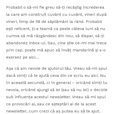
Probabil o să-mi fie greu să-ți recâștig încrederea
la care am construit cuvânt cu cuvânt, vineri după
vineri, timp de 58 de săptămâni la rând. Probabil
ești reticent, ți-e teamă ca peste câteva luni să nu
cumva să mă răzgândesc din nou, să dispar, să-ți
abandonez inbox-ul. Sau, cine știe ce-mi mai trece
prin cap, poate mă apuc să învăț mandarină și s-o
exersez pe aici…
Așa că am nevoie de ajutorul tău. Vreau să-mi spui
dacă simți că te ajută ceva din ce scriu eu aici. Nu
în această secundă, ci în general – oricând simți tu
nevoia, oricând ajungi să iei (sau să nu iei) o decizie
sub influența acestui newsletter. Vreau să-mi spui
ce provocări ai, sau ce așteptări ai de la acest
newsletter, cum crezi că aș putea eu să te ajut.