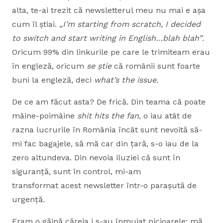
alta, te-ai trezit că newsletterul meu nu mai e așa
cum îl știai. „
I’m starting from scratch, I decided
to switch and start writing in English…blah blah”
.
Oricum 99% din linkurile pe care le trimiteam erau
în engleză, oricum
se știe
că românii sunt foarte
buni la engleză, deci
what’s the issue.
De ce am făcut asta? De frică. Din teama că poate
mâine-poimâine
shit hits the fan
, o iau atât de
razna lucrurile în România încât sunt nevoită să-
mi fac bagajele, să mă car din țară, s-o iau de la
zero altundeva. Din nevoia iluziei că sunt în
siguranță, sunt în control, mi-am
transformat acest newsletter într-o parașută de
urgență.
Eram o găină căreia i s-au înmuiat picioarele: mă