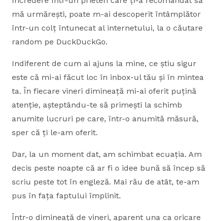
încredere într-un prieten care ți-a recomandat să
mă urmărești, poate m-ai descoperit întâmplător
într-un colț întunecat al internetului, la o căutare
random pe DuckDuckGo.
Indiferent de cum ai ajuns la mine, ce știu sigur
este că mi-ai făcut loc în inbox-ul tău și în mintea
ta. În fiecare vineri dimineață mi-ai oferit puțină
atenție, așteptându-te să primești la schimb
anumite lucruri pe care, într-o anumită măsură,
sper că ți le-am oferit.
Dar, la un moment dat, am schimbat ecuația. Am
decis peste noapte că ar fi o idee bună să încep să
scriu peste tot în engleză. Mai rău de atât, te-am
pus în fața faptului împlinit.
Într-o dimineață de vineri, aparent una ca oricare