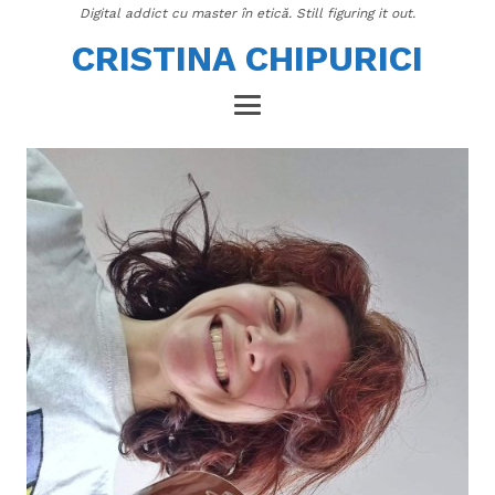
Digital addict cu master în etică. Still figuring it out.
CRISTINA CHIPURICI