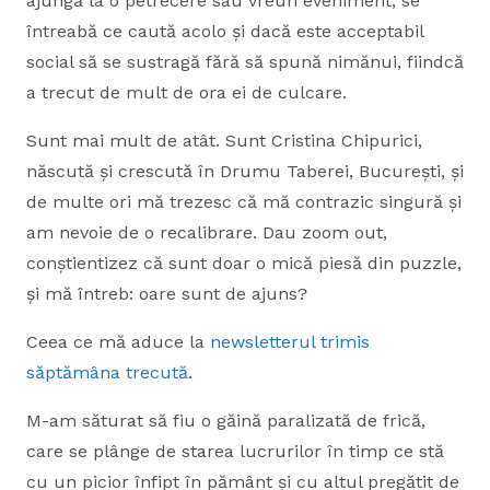
ajungă la o petrecere sau vreun eveniment, se
întreabă ce caută acolo și dacă este acceptabil
social să se sustragă fără să spună nimănui, fiindcă
a trecut de mult de ora ei de culcare.
Sunt mai mult de atât. Sunt Cristina Chipurici,
născută și crescută în Drumu Taberei, București, și
de multe ori mă trezesc că mă contrazic singură și
am nevoie de o recalibrare. Dau zoom out,
conștientizez că sunt doar o mică piesă din puzzle,
și mă întreb: oare sunt de ajuns?
Ceea ce mă aduce la
newsletterul trimis
săptămâna trecută
.
M-am săturat să fiu o găină paralizată de frică,
care se plânge de starea lucrurilor în timp ce stă
cu un picior înfipt în pământ și cu altul pregătit de