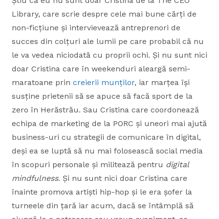
Știu că eu nu sunt doar Cristina de la The CEO
Library, care scrie despre cele mai bune cărți de
non-ficțiune și intervievează antreprenori de
succes din colțuri ale lumii pe care probabil că nu
le va vedea niciodată cu proprii ochi. Și nu sunt nici
doar Cristina care în weekenduri aleargă semi-
maratoane prin
creierii munților
, iar marțea își
susține prietenii să se apuce să facă sport de la
zero în Herăstrău. Sau Cristina care coordonează
echipa de marketing de la PORC și uneori mai ajută
business-uri cu strategii de comunicare în digital,
deși ea se luptă să nu mai folosească social media
în scopuri personale și militează pentru
digital
mindfulness
. Și nu sunt nici doar Cristina care
înainte promova artiști hip-hop și le era șofer la
turneele din țară iar acum, dacă se întâmplă să