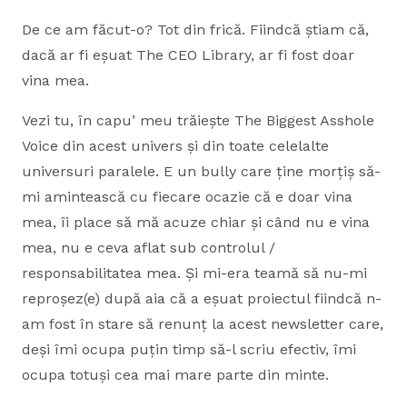
De ce am făcut-o? Tot din frică. Fiindcă știam că,
dacă ar fi eșuat The CEO Library, ar fi fost doar
vina mea.
Vezi tu, în capu’ meu trăiește The Biggest Asshole
Voice din acest univers și din toate celelalte
universuri paralele. E un bully care ține morțiș să-
mi amintească cu fiecare ocazie că e doar vina
mea, îi place să mă acuze chiar și când nu e vina
mea, nu e ceva aflat sub controlul /
responsabilitatea mea. Și mi-era teamă să nu-mi
reproșez(e) după aia că a eșuat proiectul fiindcă n-
am fost în stare să renunț la acest newsletter care,
deși îmi ocupa puțin timp să-l scriu efectiv, îmi
ocupa totuși cea mai mare parte din minte.