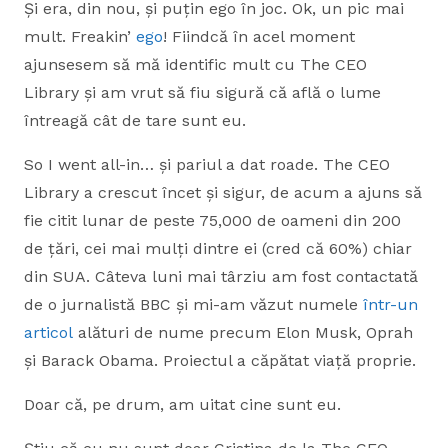
Și era, din nou, și puțin ego în joc. Ok, un pic mai
mult. Freakin’
ego
! Fiindcă în acel moment
ajunsesem să mă identific mult cu The CEO
Library și am vrut să fiu sigură că află o lume
întreagă cât de tare sunt eu.
So I went all-in… și pariul a dat roade. The CEO
Library a crescut încet și sigur, de acum a ajuns să
fie citit lunar de peste 75,000 de oameni din 200
de țări, cei mai mulți dintre ei (cred că 60%) chiar
din SUA. Câteva luni mai târziu am fost contactată
de o jurnalistă BBC și mi-am văzut numele
într-un
articol
alături de nume precum Elon Musk, Oprah
și Barack Obama. Proiectul a căpătat viață proprie.
Doar că, pe drum, am uitat cine sunt eu.