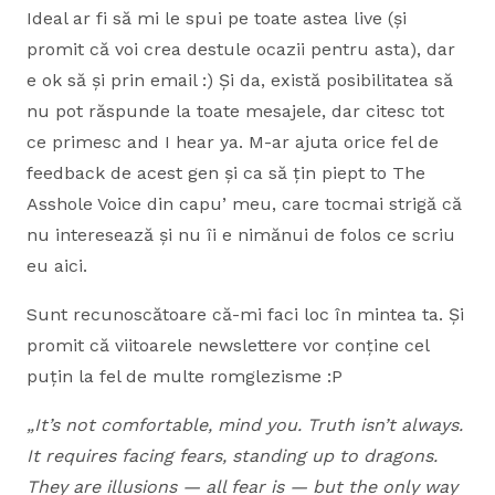
Ideal ar fi să mi le spui pe toate astea live (și
promit că voi crea destule ocazii pentru asta), dar
e ok să și prin email :) Și da, există posibilitatea să
nu pot răspunde la toate mesajele, dar citesc tot
ce primesc and I hear ya. M-ar ajuta orice fel de
feedback de acest gen și ca să țin piept to The
Asshole Voice din capu’ meu, care tocmai strigă că
nu interesează și nu îi e nimănui de folos ce scriu
eu aici.
Sunt recunoscătoare că-mi faci loc în mintea ta. Și
promit că viitoarele newslettere vor conține cel
puțin la fel de multe romglezisme :P
„It’s not comfortable, mind you. Truth isn’t always.
It requires facing fears, standing up to dragons.
They are illusions — all fear is — but the only way