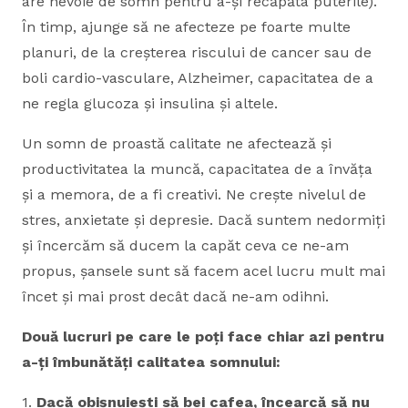
are nevoie de somn pentru a-și recăpăta puterile).
În timp, ajunge să ne afecteze pe foarte multe
planuri, de la creșterea riscului de cancer sau de
boli cardio-vasculare, Alzheimer, capacitatea de a
ne regla glucoza și insulina și altele.
Un somn de proastă calitate ne afectează și
productivitatea la muncă, capacitatea de a învăța
și a memora, de a fi creativi. Ne crește nivelul de
stres, anxietate și depresie. Dacă suntem nedormiți
și încercăm să ducem la capăt ceva ce ne-am
propus, șansele sunt să facem acel lucru mult mai
încet și mai prost decât dacă ne-am odihni.
Două lucruri pe care le poți face chiar azi pentru
a-ți îmbunătăți calitatea somnului:
1.
Dacă obișnuiești să bei cafea, încearcă să nu