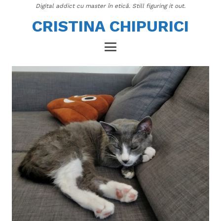
Digital addict cu master în etică. Still figuring it out.
CRISTINA CHIPURICI