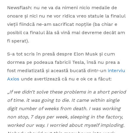
Newsflash: nu ne va da nimeni nicio medalie de
onoare și nici nu ne vor ridica vreo statuie la finalul
vieții fiindcă ne-am sacrificat nopțile (ba chiar e
posibil ca finalul ăla să vină mai devreme decât am
fi sperat).
S-a tot scris în presă despre Elon Musk și cum
dormea pe podeaua fabricii Tesla, însă nu prea a
fost mediatizată și această bucată dintr-un
interviu
Axios
unde avertizează că nu e ok ce a făcut:
„If we didn’t solve these problems in a short period
of time. it was going to die. It came within single
digit number of weeks from death. I was working
non stop, 7 days per week, sleeping in the factory,
worked our way. I worried about myself imploding.