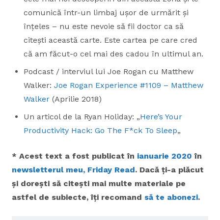
comunică într-un limbaj ușor de urmărit și
înțeles – nu este nevoie să fii doctor ca să
citești această carte. Este cartea pe care cred
că am făcut-o cel mai des cadou în ultimul an.
Podcast / interviul lui Joe Rogan cu Matthew
Walker:
Joe Rogan Experience #1109 – Matthew
Walker
(Aprilie 2018)
Un articol de la Ryan Holiday: „
Here’s Your
Productivity Hack: Go The F*ck To Sleep
„
* Acest text a fost publicat în
ianuarie 2020
în
newsletterul meu, Friday Read
. Dacă ți-a plăcut
și dorești să citești mai multe materiale pe
astfel de subiecte, îți recomand
să te abonezi
.