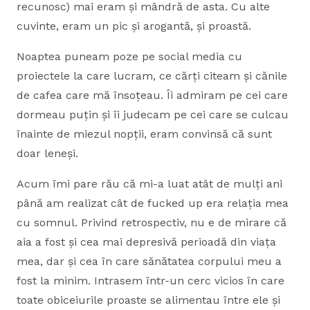
recunosc) mai eram și mândră de asta. Cu alte
cuvinte, eram un pic și arogantă, și proastă.
Noaptea puneam poze pe social media cu
proiectele la care lucram, ce cărți citeam și cănile
de cafea care mă însoțeau. Îi admiram pe cei care
dormeau puțin și îi judecam pe cei care se culcau
înainte de miezul nopții, eram convinsă că sunt
doar leneși.
Acum îmi pare rău că mi-a luat atât de mulți ani
până am realizat cât de fucked up era relația mea
cu somnul. Privind retrospectiv, nu e de mirare că
aia a fost și cea mai depresivă perioadă din viața
mea, dar și cea în care sănătatea corpului meu a
fost la minim. Intrasem într-un cerc vicios în care
toate obiceiurile proaste se alimentau între ele și