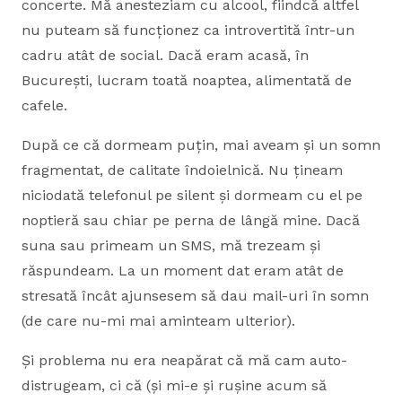
concerte. Mă anesteziam cu alcool, fiindcă altfel
nu puteam să funcționez ca introvertită într-un
cadru atât de social. Dacă eram acasă, în
București, lucram toată noaptea, alimentată de
cafele.
După ce că dormeam puțin, mai aveam și un somn
fragmentat, de calitate îndoielnică. Nu țineam
niciodată telefonul pe silent și dormeam cu el pe
noptieră sau chiar pe perna de lângă mine. Dacă
suna sau primeam un SMS, mă trezeam și
răspundeam. La un moment dat eram atât de
stresată încât ajunsesem să dau mail-uri în somn
(de care nu-mi mai aminteam ulterior).
Și problema nu era neapărat că mă cam auto-
distrugeam, ci că (și mi-e și rușine acum să