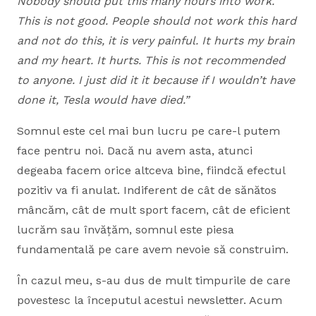
Nobody should put this many hours into work.
This is not good. People should not work this hard
and not do this, it is very painful. It hurts my brain
and my heart. It hurts. This is not recommended
to anyone. I just did it it because if I wouldn’t have
done it, Tesla would have died.”
Somnul este cel mai bun lucru pe care-l putem
face pentru noi. Dacă nu avem asta, atunci
degeaba facem orice altceva bine, fiindcă efectul
pozitiv va fi anulat. Indiferent de cât de sănătos
mâncăm, cât de mult sport facem, cât de eficient
lucrăm sau învățăm, somnul este piesa
fundamentală pe care avem nevoie să construim.
În cazul meu, s-au dus de mult timpurile de care
povestesc la începutul acestui newsletter. Acum