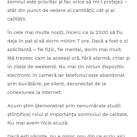
somnul este prioritar și fac orice să mi-l protejez –
atât din punct de vedere al cantității, cât și al
calității.
În cele mai multe nopți, încerc ca la 23:00 să fiu
deja în pat și să dorm minim 7 ore. Dacă a fost o zi
solicitantă – fie fizic, fie mental, dorm mai mult.
Mă trezesc cam la aceeași oră, fără alarmă, chiar și
în zilele de weekend. Nu mai țin niciun dispozitiv
electronic în cameră iar telefonul este abandonat
prin bucătărie, pe silent, deconectat de la
conexiunea la internet.
Acum știm (demonstrat prin nenumărate studii
științifice) rolul și importanța somnului de calitate.
Nu mai avem nicio scuză.
Dacă ești părinte, nu e nimic nou din ce scriu aici.