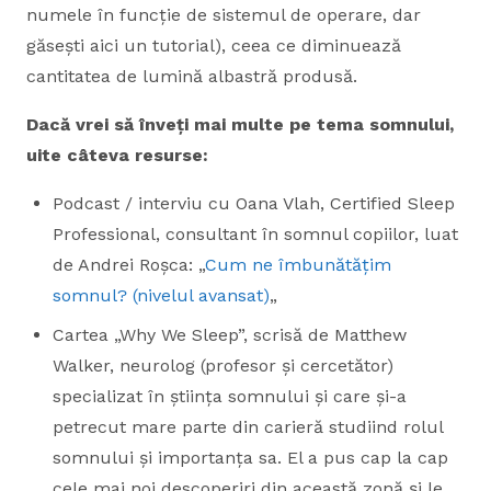
numele în funcție de sistemul de operare, dar
găsești aici un tutorial), ceea ce diminuează
cantitatea de lumină albastră produsă.
Dacă vrei să înveți mai multe pe tema somnului,
uite câteva resurse:
Podcast / interviu cu Oana Vlah, Certified Sleep
Professional, consultant în somnul copiilor, luat
de Andrei Roșca: „
Cum ne îmbunătățim
somnul? (nivelul avansat)
„
Cartea „Why We Sleep”, scrisă de Matthew
Walker, neurolog (profesor și cercetător)
specializat în știința somnului și care și-a
petrecut mare parte din carieră studiind rolul
somnului și importanța sa. El a pus cap la cap
cele mai noi descoperiri din această zonă și le