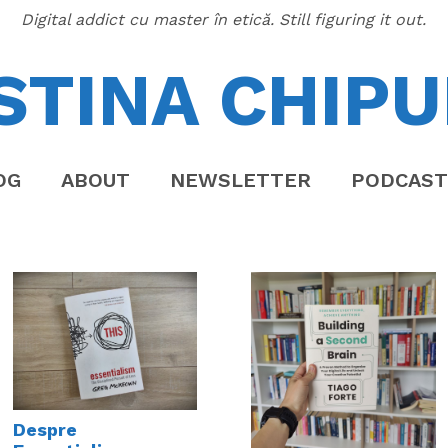
Digital addict cu master în etică. Still figuring it out.
STINA CHIPU
OG
ABOUT
NEWSLETTER
PODCAST
Despre