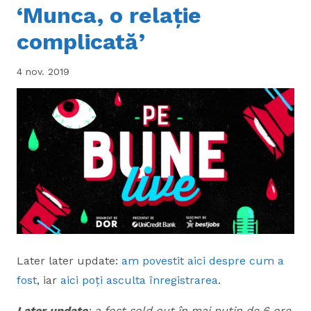
‘Munca, o relație
complicată’
4 nov. 2019
Later later update:
am povestit aici despre cum a
fost
, iar
aici poți asculta înregistrarea
.
Later update
: a fost sold out în mai puțin de 6 ore