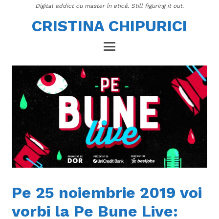
Digital addict cu master în etică. Still figuring it out.
CRISTINA CHIPURICI
Pe 25 noiembrie 2019 voi
vorbi la Pe Bune Live: