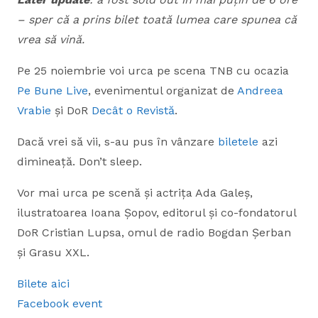
– sper că a prins bilet toată lumea care spunea că
vrea să vină.
Pe 25 noiembrie voi urca pe scena TNB cu ocazia
Pe Bune Live
, evenimentul organizat de
Andreea
Vrabie
și DoR
Decât o Revistă
.
Dacă vrei să vii, s-au pus în vânzare
biletele
azi
dimineață. Don’t sleep.
Vor mai urca pe scenă și actrița Ada Galeș,
ilustratoarea Ioana Șopov, editorul și co-fondatorul
DoR Cristian Lupsa, omul de radio Bogdan Șerban
și Grasu XXL.
Bilete aici
Facebook event