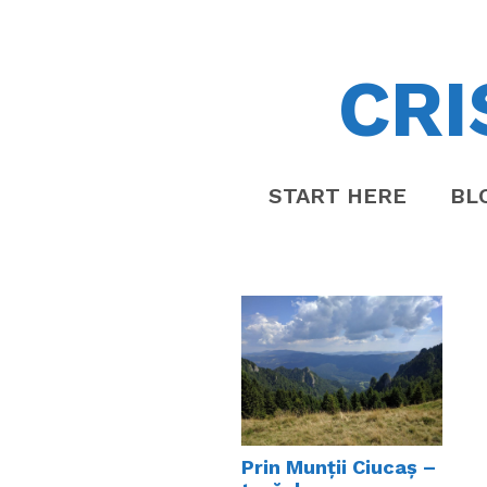
CRI
START HERE
BL
Prin Munții Ciucaș –