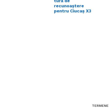
tură de
recunoaștere
pentru Ciucaș X3
TERMENE 