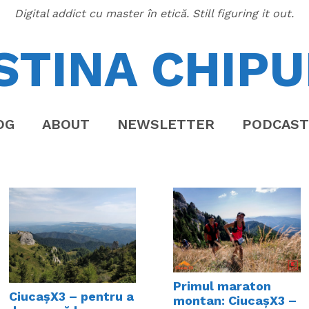
Digital addict cu master în etică. Still figuring it out.
STINA CHIPU
OG
ABOUT
NEWSLETTER
PODCAST
Primul maraton
CiucașX3 – pentru a
montan: CiucașX3 –