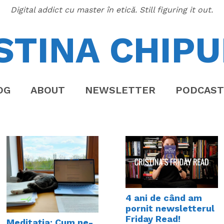
Digital addict cu master în etică. Still figuring it out.
STINA CHIPU
OG
ABOUT
NEWSLETTER
PODCAST
4 ani de când am
pornit newsletterul
Friday Read!
Meditația: Cum ne-