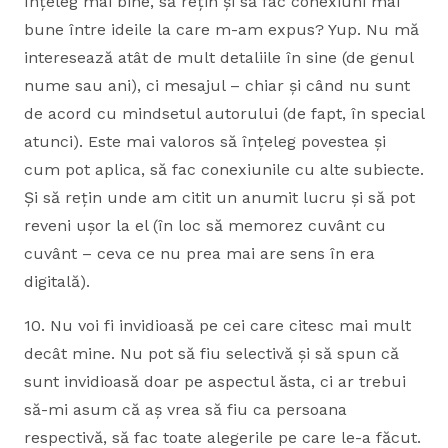
înțeleg mai bine, să rețin și să fac conexiuni mai
bune între ideile la care m-am expus? Yup. Nu mă
interesează atât de mult detaliile în sine (de genul
nume sau ani), ci mesajul – chiar și când nu sunt
de acord cu mindsetul autorului (de fapt, în special
atunci). Este mai valoros să înțeleg povestea și
cum pot aplica, să fac conexiunile cu alte subiecte.
Și să rețin unde am citit un anumit lucru și să pot
reveni ușor la el (în loc să memorez cuvânt cu
cuvânt – ceva ce nu prea mai are sens în era
digitală).
10. Nu voi fi invidioasă pe cei care citesc mai mult
decât mine. Nu pot să fiu selectivă și să spun că
sunt invidioasă doar pe aspectul ăsta, ci ar trebui
să-mi asum că aș vrea să fiu ca persoana
respectivă, să fac toate alegerile pe care le-a făcut.