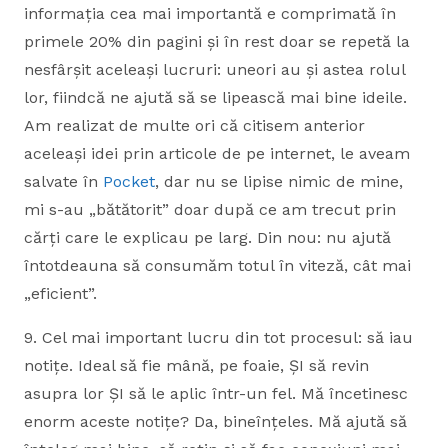
informația cea mai importantă e comprimată în
primele 20% din pagini și în rest doar se repetă la
nesfârșit aceleași lucruri: uneori au și astea rolul
lor, fiindcă ne ajută să se lipească mai bine ideile.
Am realizat de multe ori că citisem anterior
aceleași idei prin articole de pe internet, le aveam
salvate în
Pocket
, dar nu se lipise nimic de mine,
mi s-au „bătătorit” doar după ce am trecut prin
cărți care le explicau pe larg. Din nou: nu ajută
întotdeauna să consumăm totul în viteză, cât mai
„eficient”.
9. Cel mai important lucru din tot procesul: să iau
notițe. Ideal să fie mână, pe foaie, ȘI să revin
asupra lor ȘI să le aplic într-un fel. Mă încetinesc
enorm aceste notițe? Da, bineînțeles. Mă ajută să