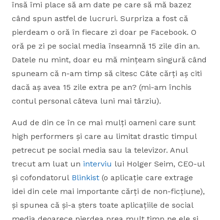
însă îmi place să am date pe care să mă bazez
când spun astfel de lucruri. Surpriza a fost că
pierdeam o oră în fiecare zi doar pe Facebook. O
oră pe zi pe social media înseamnă 15 zile din an.
Datele nu mint, doar eu mă mințeam singură când
spuneam că n-am timp să citesc Câte cărți aș citi
dacă aș avea 15 zile extra pe an? (mi-am închis
contul personal câteva luni mai târziu).
Aud de din ce în ce mai mulți oameni care sunt
high performers și care au limitat drastic timpul
petrecut pe social media sau la televizor. Anul
trecut am luat un
interviu
lui Holger Seim, CEO-ul
și cofondatorul
Blinkist
(o aplicație care extrage
idei din cele mai importante cărți de non-ficțiune),
și spunea că și-a șters toate aplicațiile de social
media deoarece pierdea prea mult timp pe ele și