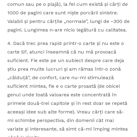
comun sau pe o plajă), la fel cum există și cărți de
1000 de pagini care sunt niște porcării sinistre.
Valabil și pentru cărțile „normale”, lungi de ~300 de
pagini. Lungimea n-are nicio legătură cu calitatea.
4. Dacă trec prea rapid printr-o carte și nu este o
carte SF, atunci înseamnă că nu mă provoacă
suficient. Fie este pe un subiect despre care deja
știu prea multe lucruri și am rămas într-o zonă
„călduță”, de confort, care nu-mi stimulează
suficient mintea, fie e o carte proastă (de obicei
genul unde toată valoarea este concentrată în
primele două-trei capitole și în rest doar se repetă
aceeași idee sub alte forme). Vreau cărți care să-
mi schimbe perspectiva, din domenii cât mai
variate și interesante, să simt că-mi împing mintea