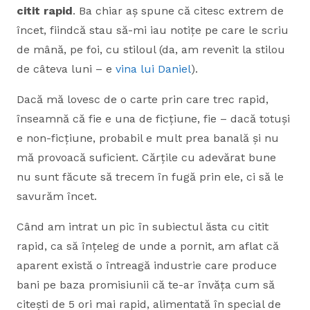
citit rapid
. Ba chiar aș spune că citesc extrem de
încet, fiindcă stau să-mi iau notițe pe care le scriu
de mână, pe foi, cu stiloul (da, am revenit la stilou
de câteva luni – e
vina lui Daniel
).
Dacă mă lovesc de o carte prin care trec rapid,
înseamnă că fie e una de ficțiune, fie – dacă totuși
e non-ficțiune, probabil e mult prea banală și nu
mă provoacă suficient. Cărțile cu adevărat bune
nu sunt făcute să trecem în fugă prin ele, ci să le
savurăm încet.
Când am intrat un pic în subiectul ăsta cu citit
rapid, ca să înțeleg de unde a pornit, am aflat că
aparent există o întreagă industrie care produce
bani pe baza promisiunii că te-ar învăța cum să
citești de 5 ori mai rapid, alimentată în special de