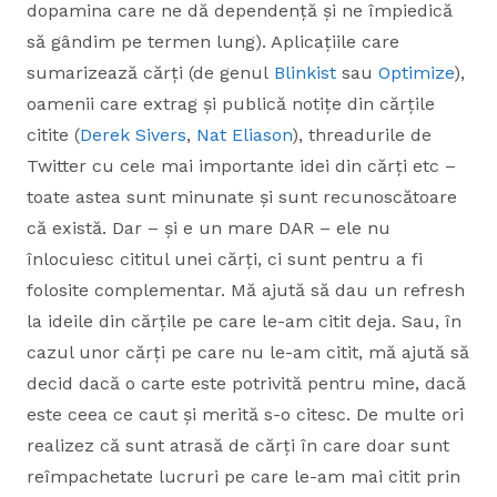
dopamina care ne dă dependență și ne împiedică
să gândim pe termen lung). Aplicațiile care
sumarizează cărți (de genul
Blinkist
sau
Optimize
),
oamenii care extrag și publică notițe din cărțile
citite (
Derek Sivers
,
Nat Eliason
), threadurile de
Twitter cu cele mai importante idei din cărți etc –
toate astea sunt minunate și sunt recunoscătoare
că există. Dar – și e un mare DAR – ele nu
înlocuiesc cititul unei cărți, ci sunt pentru a fi
folosite complementar. Mă ajută să dau un refresh
la ideile din cărțile pe care le-am citit deja. Sau, în
cazul unor cărți pe care nu le-am citit, mă ajută să
decid dacă o carte este potrivită pentru mine, dacă
este ceea ce caut și merită s-o citesc. De multe ori
realizez că sunt atrasă de cărți în care doar sunt
reîmpachetate lucruri pe care le-am mai citit prin