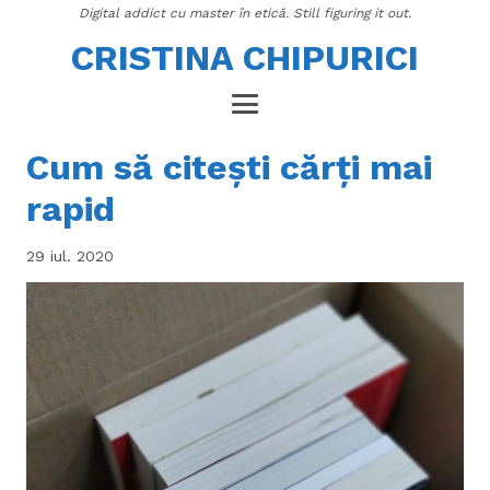
Digital addict cu master în etică. Still figuring it out.
CRISTINA CHIPURICI
Cum să citești cărți mai
rapid
29 iul. 2020