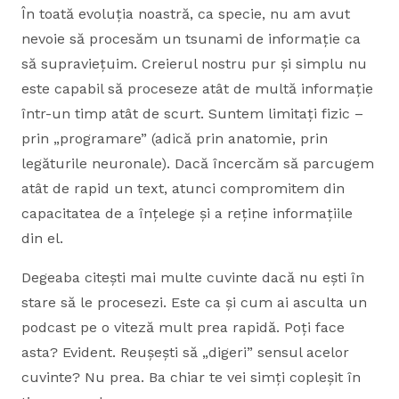
În toată evoluția noastră, ca specie, nu am avut
nevoie să procesăm un tsunami de informație ca
să supraviețuim. Creierul nostru pur și simplu nu
este capabil să proceseze atât de multă informație
într-un timp atât de scurt. Suntem limitați fizic –
prin „programare” (adică prin anatomie, prin
legăturile neuronale). Dacă încercăm să parcugem
atât de rapid un text, atunci compromitem din
capacitatea de a înțelege și a reține informațiile
din el.
Degeaba citești mai multe cuvinte dacă nu ești în
stare să le procesezi. Este ca și cum ai asculta un
podcast pe o viteză mult prea rapidă. Poți face
asta? Evident. Reușești să „digeri” sensul acelor
cuvinte? Nu prea. Ba chiar te vei simți copleșit în