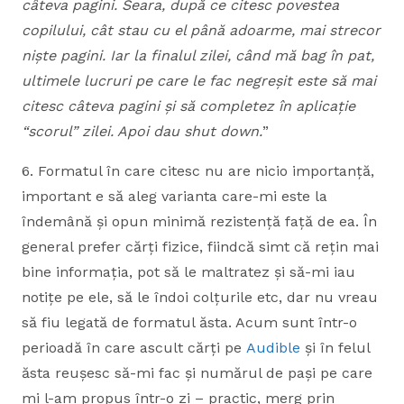
câteva pagini. Seara, după ce citesc povestea
copilului, cât stau cu el până adoarme, mai strecor
niște pagini. Iar la finalul zilei, când mă bag în pat,
ultimele lucruri pe care le fac negreșit este să mai
citesc câteva pagini și să completez în aplicație
“scorul” zilei. Apoi dau shut down.
”
6. Formatul în care citesc nu are nicio importanță,
important e să aleg varianta care-mi este la
îndemână și opun minimă rezistență față de ea. În
general prefer cărți fizice, fiindcă simt că rețin mai
bine informația, pot să le maltratez și să-mi iau
notițe pe ele, să le îndoi colțurile etc, dar nu vreau
să fiu legată de formatul ăsta. Acum sunt într-o
perioadă în care ascult cărți pe
Audible
și în felul
ăsta reușesc să-mi fac și numărul de pași pe care
mi l-am propus într-o zi – practic, merg prin