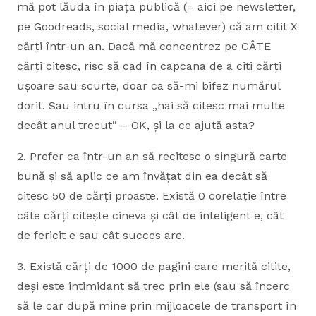
mă pot lăuda în piața publică (= aici pe newsletter,
pe Goodreads, social media, whatever) că am citit X
cărți într-un an. Dacă mă concentrez pe CÂTE
cărți citesc, risc să cad în capcana de a citi cărți
ușoare sau scurte, doar ca să-mi bifez numărul
dorit. Sau intru în cursa „hai să citesc mai multe
decât anul trecut” – OK, și la ce ajută asta?
2. Prefer ca într-un an să recitesc o singură carte
bună și să aplic ce am învățat din ea decât să
citesc 50 de cărți proaste. Există 0 corelație între
câte cărți citește cineva și cât de inteligent e, cât
de fericit e sau cât succes are.
3. Există cărți de 1000 de pagini care merită citite,
deși este intimidant să trec prin ele (sau să încerc
să le car după mine prin mijloacele de transport în