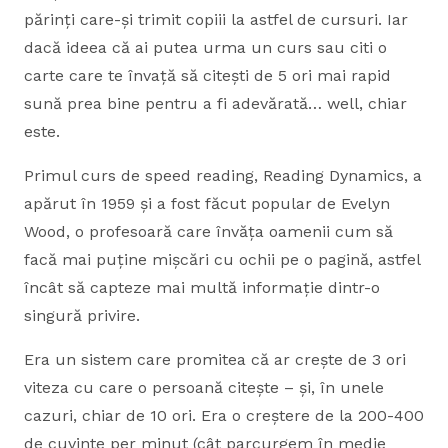
părinți care-și trimit copiii la astfel de cursuri. Iar
dacă ideea că ai putea urma un curs sau citi o
carte care te învață să citești de 5 ori mai rapid
sună prea bine pentru a fi adevărată… well, chiar
este.
Primul curs de speed reading, Reading Dynamics, a
apărut în 1959 și a fost făcut popular de Evelyn
Wood, o profesoară care învăța oamenii cum să
facă mai puține mișcări cu ochii pe o pagină, astfel
încât să capteze mai multă informație dintr-o
singură privire.
Era un sistem care promitea că ar crește de 3 ori
viteza cu care o persoană citește – și, în unele
cazuri, chiar de 10 ori. Era o creștere de la 200-400
de cuvinte per minut (cât parcurgem în medie