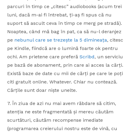
parcuri în timp ce „citesc” audiobooks (acum trei
luni, dacă m-ai fi întrebat, ți-aș fi spus că nu
suport să ascult ceva în timp ce merg pe stradă).
Noaptea, când mă bag în pat, ca să nu-l deranjez
pe
nebunul care se trezește la 5 dimineața
, citesc
pe Kindle, fiindcă are o lumină foarte ok pentru
ochi. Am prietene care preferă
Scribd
, un serviciu
pe bază de abonament, prin care ai acces la cărți.
Există baze de date cu mii de cărți pe care le poți
citi gratuit online. Whatever. Chiar nu contează.
Cărțile sunt doar niște unelte.
7. În ziua de azi nu mai avem răbdare să citim,
atenția ne este fragmentată și mereu căutăm
scurtături, căutăm recompense imediate
(programarea creierului nostru este de vină, cu