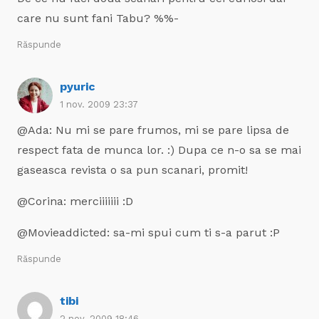
care nu sunt fani Tabu? %%-
Răspunde
pyuric
1 nov. 2009 23:37
@Ada: Nu mi se pare frumos, mi se pare lipsa de
respect fata de munca lor. :) Dupa ce n-o sa se mai
gaseasca revista o sa pun scanari, promit!
@Corina: merciiiiiii :D
@Movieaddicted: sa-mi spui cum ti s-a parut :P
Răspunde
tibi
2 nov. 2009 18:46