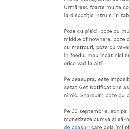
Urmăresc foarte multe con
la dispoziție intru și în t
Poze cu pisici, poze cu mu
middle of nowhere, poze c
cu metrouri, poze cu vever
în feedul meu încât nici 
orice văd la alții.
Pe deasupra, este imposib
setat Get Notifications as
nimic. Shareuim poze cu pi
Pe 30 septembrie, echipa 
monetizeze cumva și să-mi
de ceasuri
care deja îmi p