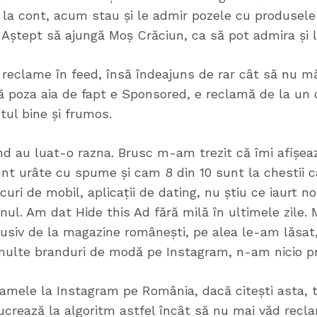
 la cont, acum stau și le admir pozele cu produsele
 Aștept să ajungă Moș Crăciun, ca să pot admira și l
reclame în feed, însă îndeajuns de rar cât să nu mă
ă poza aia de fapt e Sponsored, e reclamă de la un 
tul bine și frumos.
 au luat-o razna. Brusc m-am trezit că îmi afișeaz
unt urâte cu spume și cam 8 din 10 sunt la chestii 
curi de mobil, aplicații de dating, nu știu ce iaurt 
genul. Am dat Hide this Ad fără milă în ultimele zile.
lusiv de la magazine românești, pe alea le-am lăsat,
multe branduri de modă pe Instagram, n-am nicio p
amele la Instagram pe România, dacă citești asta, t
lucrează la algoritm astfel încât să nu mai văd recl