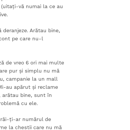
 (uitați-vă numai la ce au
ive.
 deranjeze. Arătau bine,
cont pe care nu-l
ă de vreo 6 ori mai multe
care pur și simplu nu mă
nou, campanie la un mall
 Mi-au apărut și reclame
 arătau bine, sunt în
roblemă cu ele.
răi-ți-ar numărul de
ame la chestii care nu mă