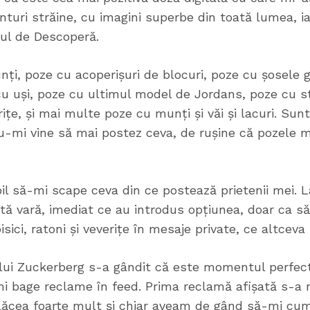
turi străine, cu imagini superbe din toată lumea, 
abul de Descoperă.
nți, poze cu acoperișuri de blocuri, poze cu șosele 
u uși, poze cu ultimul model de Jordans, poze cu st
ițe, și mai multe poze cu munți și văi și lacuri. Sun
nu-mi vine să mai postez ceva, de rușine că pozele 
il să-mi scape ceva din ce postează prietenii mei. L
tă vară, imediat ce au introdus opțiunea, doar ca să
sici, ratoni și veverițe în mesaje private, ce altceva
lui Zuckerberg s-a gândit că este momentul perfec
 bage reclame în feed. Prima reclamă afișată s-a n
lăcea foarte mult și chiar aveam de gând să-mi cum