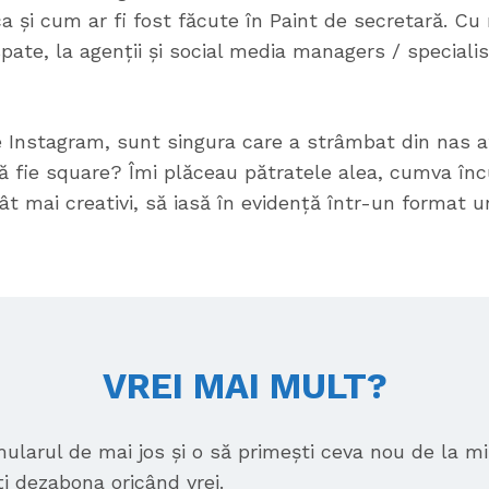
ca și cum ar fi fost făcute în Paint de secretară. Cu 
pate, la agenții și social media managers / speciali
de Instagram, sunt singura care a strâmbat din nas 
să fie square? Îmi plăceau pătratele alea, cumva î
ât mai creativi, să iasă în evidență într-un format un
VREI MAI MULT?
larul de mai jos și o să primești ceva nou de la mi
ți dezabona oricând vrei.