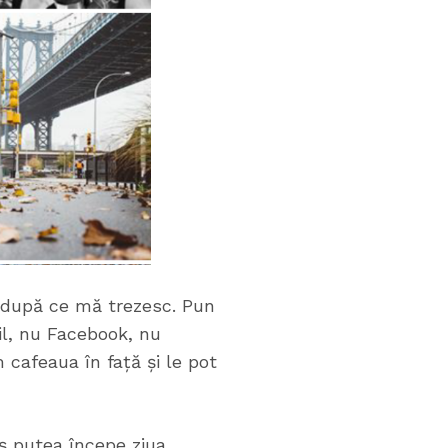
, după ce mă trezesc. Pun
il, nu Facebook, nu
 cafeaua în față și le pot
ș putea începe ziua.