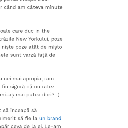
iar când am câteva minute
goale care duc in the
răzile New Yorkului, poze
t niște poze atât de mișto
mele sunt varză față de
a cei mai apropiați am
 fiu sigură că nu ratez
 mi-aș mai putea dori? :)
t să înceapă să
imerit să fie la
un brand
păr ceva de la ei. Le-am