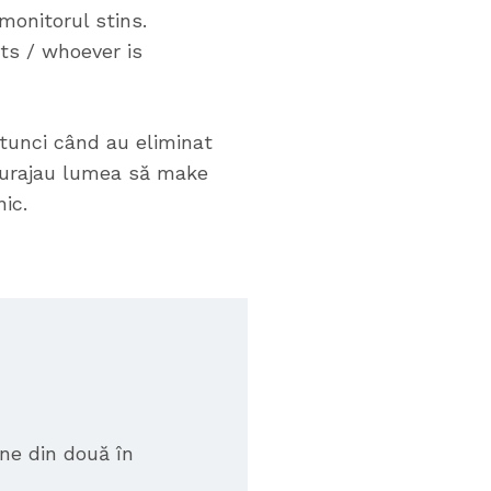
monitorul stins.
sts / whoever is
atunci când au eliminat
ncurajau lumea să make
ic.
ne din două în