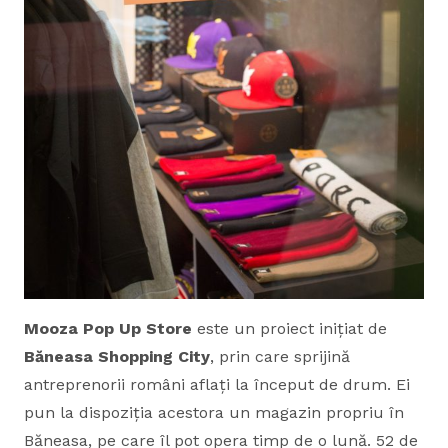
Mooza Pop Up Store
este un proiect inițiat de
Băneasa Shopping City
, prin care sprijină
antreprenorii români aflați la început de drum. Ei
pun la dispoziția acestora un magazin propriu în
Băneasa, pe care îl pot opera timp de o lună. 52 de