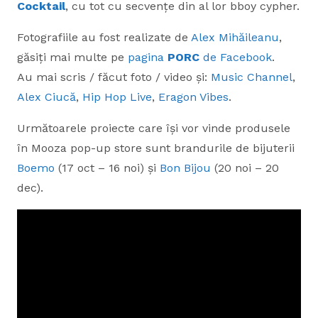
Cocktail
, cu tot cu secvențe din al lor bboy cypher.
Fotografiile au fost realizate de
Alex Mihăileanu
,
găsiți mai multe pe
pagina
PORC
de Facebook
.
Au mai scris / făcut foto / video și:
Music Channel
,
Alex Ciucă
,
Hip Hop Live
,
Eragon Vibes
.
Următoarele proiecte care își vor vinde produsele
în Mooza pop-up store sunt brandurile de bijuterii
Boemo
(17 oct – 16 noi) și
Bon Bijou
(20 noi – 20
dec).