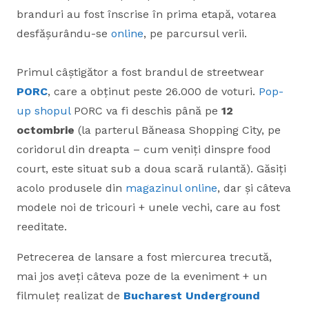
branduri au fost înscrise în prima etapă, votarea
desfășurându-se
online
, pe parcursul verii.
Primul câștigător a fost brandul de streetwear
PORC
, care a obținut peste 26.000 de voturi.
Pop-
up shopul
PORC va fi deschis până pe
12
octombrie
(la parterul Băneasa Shopping City, pe
coridorul din dreapta – cum veniți dinspre food
court, este situat sub a doua scară rulantă). Găsiți
acolo produsele din
magazinul online
, dar și câteva
modele noi de tricouri + unele vechi, care au fost
reeditate.
Petrecerea de lansare a fost miercurea trecută,
mai jos aveți câteva poze de la eveniment + un
filmuleț realizat de
Bucharest Underground