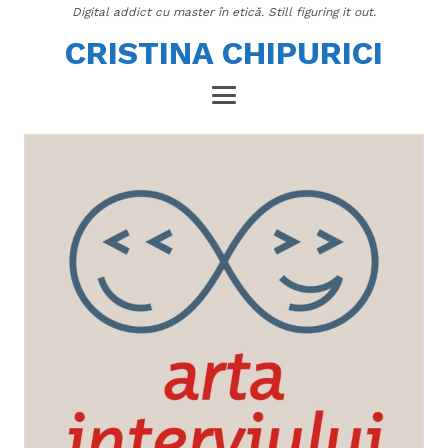
Digital addict cu master în etică. Still figuring it out.
CRISTINA CHIPURICI