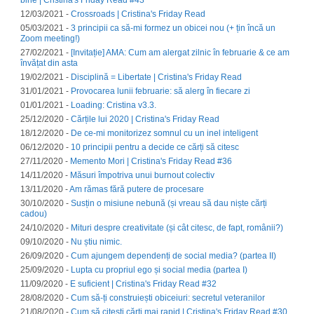
bine | Cristina's Friday Read #43
12/03/2021 -
Crossroads | Cristina's Friday Read
05/03/2021 -
3 principii ca să-mi formez un obicei nou (+ țin încă un
Zoom meeting!)
27/02/2021 -
[Invitație] AMA: Cum am alergat zilnic în februarie & ce am
învățat din asta
19/02/2021 -
Disciplină = Libertate | Cristina's Friday Read
31/01/2021 -
Provocarea lunii februarie: să alerg în fiecare zi
01/01/2021 -
Loading: Cristina v3.3.
25/12/2020 -
Cărțile lui 2020 | Cristina's Friday Read
18/12/2020 -
De ce-mi monitorizez somnul cu un inel inteligent
06/12/2020 -
10 principii pentru a decide ce cărți să citesc
27/11/2020 -
Memento Mori | Cristina's Friday Read #36
14/11/2020 -
Măsuri împotriva unui burnout colectiv
13/11/2020 -
Am rămas fără putere de procesare
30/10/2020 -
Susțin o misiune nebună (și vreau să dau niște cărți
cadou)
24/10/2020 -
Mituri despre creativitate (și cât citesc, de fapt, românii?)
09/10/2020 -
Nu știu nimic.
26/09/2020 -
Cum ajungem dependenți de social media? (partea II)
25/09/2020 -
Lupta cu propriul ego și social media (partea I)
11/09/2020 -
E suficient | Cristina's Friday Read #32
28/08/2020 -
Cum să-ți construiești obiceiuri: secretul veteranilor
21/08/2020 -
Cum să citești cărți mai rapid | Cristina's Friday Read #30