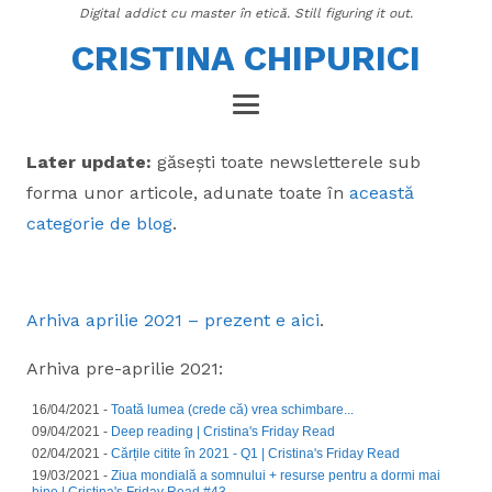
Digital addict cu master în etică. Still figuring it out.
CRISTINA CHIPURICI
Later update:
găsești toate newsletterele sub
forma unor articole, adunate toate în
această
categorie de blog
.
Arhiva aprilie 2021 – prezent e aici
.
Arhiva pre-aprilie 2021:
16/04/2021 -
Toată lumea (crede că) vrea schimbare...
09/04/2021 -
Deep reading | Cristina's Friday Read
02/04/2021 -
Cărțile citite în 2021 - Q1 | Cristina's Friday Read
19/03/2021 -
Ziua mondială a somnului + resurse pentru a dormi mai