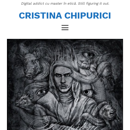
Digital addict cu master în etică. Still figuring it out.
CRISTINA CHIPURICI