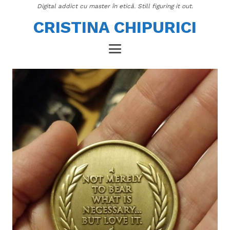
Digital addict cu master în etică. Still figuring it out.
CRISTINA CHIPURICI