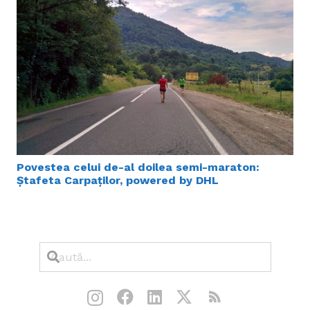
Povestea celui de-al doilea semi-maraton:
Ștafeta Carpaților, powered by DHL