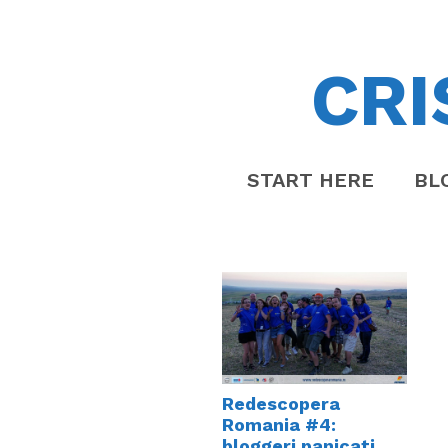
CRI
START HERE
BL
Redescopera
Romania #4:
bloggeri panicati