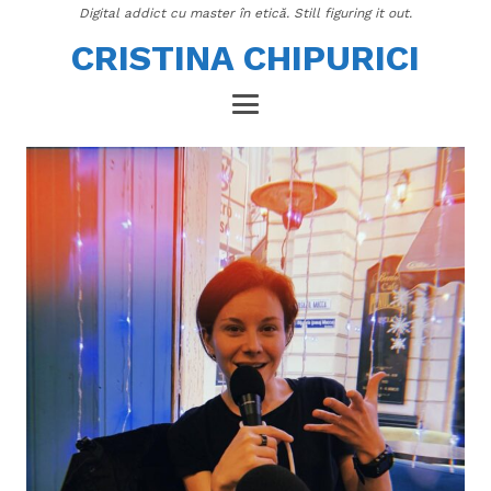
Digital addict cu master în etică. Still figuring it out.
CRISTINA CHIPURICI