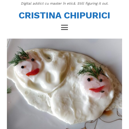
Digital addict cu master în etică. Still figuring it out.
CRISTINA CHIPURICI